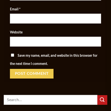
Email
*
Website
Save my name, email, and website in this browser for
the next time I comment.