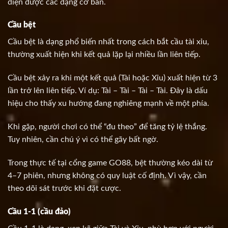
diện được các dạng cơ bản.
Cầu bệt
Cầu bệt là dạng phổ biến nhất trong cách bắt cầu tài xỉu,
thường xuất hiện khi kết quả lặp lại nhiều lần liên tiếp.
Cầu bệt xảy ra khi một kết quả (Tài hoặc Xỉu) xuất hiện từ 3
lần trở lên liên tiếp. Ví dụ: Tài – Tài – Tài – Tài. Đây là dấu
hiệu cho thấy xu hướng đang nghiêng mạnh về một phía.
Khi gặp, người chơi có thể “đu theo” để tăng tỷ lệ thắng.
Tuy nhiên, cần chú ý vì có thể gãy bất ngờ.
Trong thực tế tại cổng game GO88, bệt thường kéo dài từ
4–7 phiên, nhưng không có quy luật cố định. Vì vậy, cần
theo dõi sát trước khi đặt cược.
Cầu 1-1 (cầu đảo)