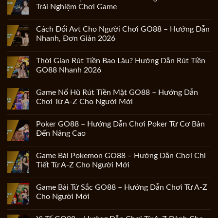
Trải Nghiệm Chơi Game
Cách Đổi Avt Cho Người Chơi GO88 – Hướng Dẫn
Nhanh, Đơn Giản 2026
Thời Gian Rút Tiền Bao Lâu? Hướng Dẫn Rút Tiền
GO88 Nhanh 2026
Game Nổ Hũ Rút Tiền Mặt GO88 – Hướng Dẫn
Chơi Từ A-Z Cho Người Mới
Poker GO88 – Hướng Dẫn Chơi Poker Từ Cơ Bản
Đến Nâng Cao
Game Bài Pokemon GO88 – Hướng Dẫn Chơi Chi
Tiết Từ A-Z Cho Người Mới
Game Bài Tứ Sắc GO88 – Hướng Dẫn Chơi Từ A-Z
Cho Người Mới