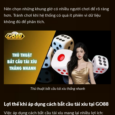
Nên chọn những khung giờ có nhiều người chơi để rõ ràng
hơn. Tránh chơi khi hệ thống có quá ít phiên vì dữ liệu
không đủ để phân tích.
Thủ thuật bắt cầu tài xỉu thắng nhanh
Lợi thế khi áp dụng cách bắt cầu tài xỉu tại GO88
Việc áp dụng cách bắt cầu tài xỉu mang lại nhiều lợi ích: