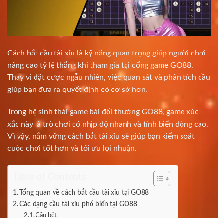
Cách bắt cầu tài xỉu là kỹ năng quan trọng giúp người chơi
nâng cao tỷ lệ thắng khi tham gia tại cổng game GO88.
Thay vì đặt cược ngẫu nhiên, việc quan sát và phân tích cầu
giúp bạn đưa ra quyết định có cơ sở hơn.
Trong hệ sinh thái game bài đổi thưởng GO88, game xúc
xắc này là trò chơi có nhịp độ nhanh và tính biến động cao.
Vì vậy, nắm vững cách bắt tài xỉu sẽ giúp bạn kiểm soát
cuộc chơi tốt hơn và tối ưu lợi nhuận.
Table of Contents
Tổng quan về cách bắt cầu tài xỉu tại GO88
Các dạng cầu tài xỉu phổ biến tại GO88
Cầu bệt