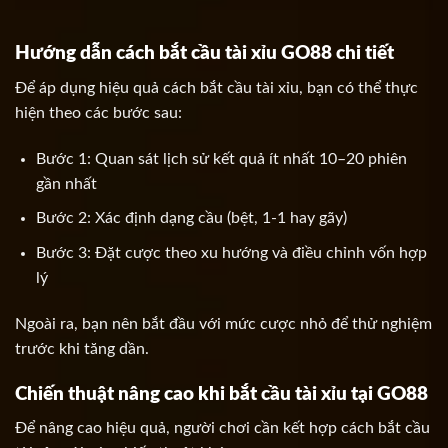
Hướng dẫn cách bắt cầu tài xỉu GO88 chi tiết
Để áp dụng hiệu quả cách bắt cầu tài xỉu, bạn có thể thực
hiện theo các bước sau:
Bước 1: Quan sát lịch sử kết quả ít nhất 10–20 phiên
gần nhất
Bước 2: Xác định dạng cầu (bệt, 1-1 hay gãy)
Bước 3: Đặt cược theo xu hướng và điều chỉnh vốn hợp
lý
Ngoài ra, bạn nên bắt đầu với mức cược nhỏ để thử nghiệm
trước khi tăng dần.
Chiến thuật nâng cao khi bắt cầu tài xỉu tại GO88
Để nâng cao hiệu quả, người chơi cần kết hợp cách bắt cầu