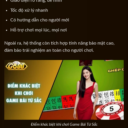
Giao diện rõ ràng, dễ nhìn
Tốc độ xử lý nhanh
Có hướng dẫn cho người mới
Hỗ trợ chơi mọi lúc, mọi nơi
Ngoài ra, hệ thống còn tích hợp tính năng bảo mật cao,
đảm bảo trải nghiệm an toàn cho người chơi.
Điểm khác biệt khi chơi Game Bài Tứ Sắc