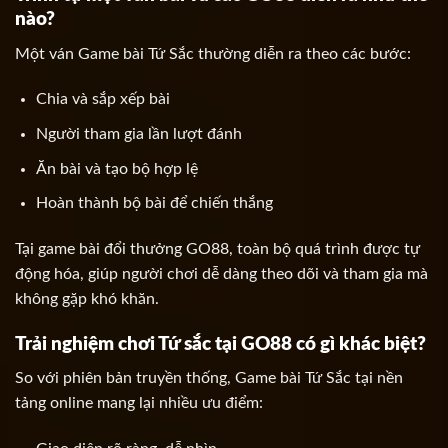
nào?
Một ván Game bài Tứ Sắc thường diễn ra theo các bước:
Chia và sắp xếp bài
Người tham gia lần lượt đánh
Ăn bài và tạo bộ hợp lệ
Hoàn thành bộ bài để chiến thắng
Tại game bài đổi thưởng GO88, toàn bộ quá trình được tự
động hóa, giúp người chơi dễ dàng theo dõi và tham gia mà
không gặp khó khăn.
Trải nghiệm chơi Tứ sắc tại GO88 có gì khác biệt?
So với phiên bản truyền thống, Game bài Tứ Sắc tại nền
tảng online mang lại nhiều ưu điểm: