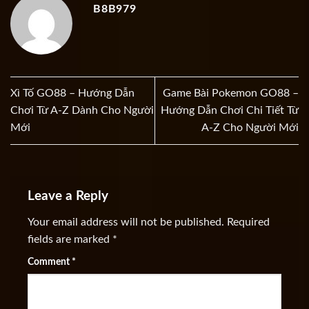
B8B979
Xì Tố GO88 – Hướng Dẫn
Game Bài Pokemon GO88 –
Chơi Từ A-Z Dành Cho Người
Hướng Dẫn Chơi Chi Tiết Từ
Mới
A-Z Cho Người Mới
Leave a Reply
Your email address will not be published.
Required
fields are marked
*
Comment
*