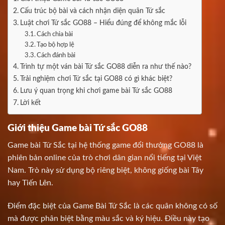
Cấu trúc bộ bài và cách nhận diện quân Tứ sắc
Luật chơi Tứ sắc GO88 – Hiểu đúng để không mắc lỗi
Cách chia bài
Tạo bộ hợp lệ
Cách đánh bài
Trình tự một ván bài Tứ sắc GO88 diễn ra như thế nào?
Trải nghiệm chơi Tứ sắc tại GO88 có gì khác biệt?
Lưu ý quan trọng khi chơi game bài Tứ sắc GO88
Lời kết
Giới thiệu Game bài Tứ sắc GO88
Game bài Tứ Sắc tại hệ thống game đổi thưởng GO88 là
phiên bản online của trò chơi dân gian nổi tiếng tại Việt
Nam. Trò này sử dụng bộ riêng biệt, không giống bài Tây
hay Tiến Lên.
Điểm đặc biệt của Game Bài Tứ Sắc là các quân không có số
mà được phân biệt bằng màu sắc và ký hiệu. Điều này tạo