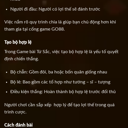
Người đi đầu: Người có lợi thế sẽ đánh trước
Việc nắm rõ quy trình chia lá giúp bạn chủ động hơn khi
tham gia tại cổng game GO88.
Tạo bộ hợp lệ
Trong Game bài Tứ Sắc, việc tạo bộ hợp lệ là yếu tố quyết
định chiến thắng.
Bộ chẵn: Gồm đôi, ba hoặc bốn quân giống nhau
Bộ lẻ: Bao gồm các tổ hợp như tướng – sĩ – tượng
Điều kiện thắng: Hoàn thành bộ hợp lệ trước đối thủ
Người chơi cần sắp xếp hợp lý để tạo lợi thế trong quá
trình cược.
Cách đánh bài