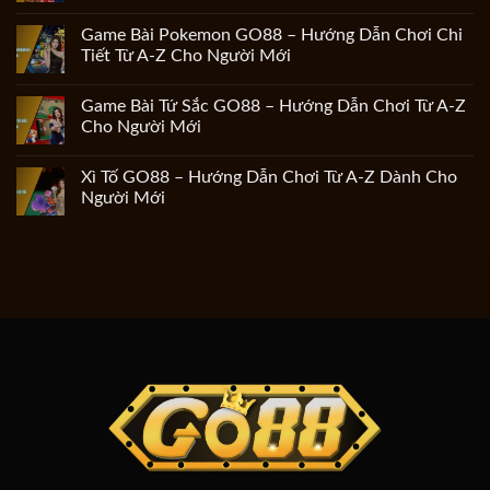
Game Bài Pokemon GO88 – Hướng Dẫn Chơi Chi
Tiết Từ A-Z Cho Người Mới
Game Bài Tứ Sắc GO88 – Hướng Dẫn Chơi Từ A-Z
Cho Người Mới
Xì Tố GO88 – Hướng Dẫn Chơi Từ A-Z Dành Cho
Người Mới