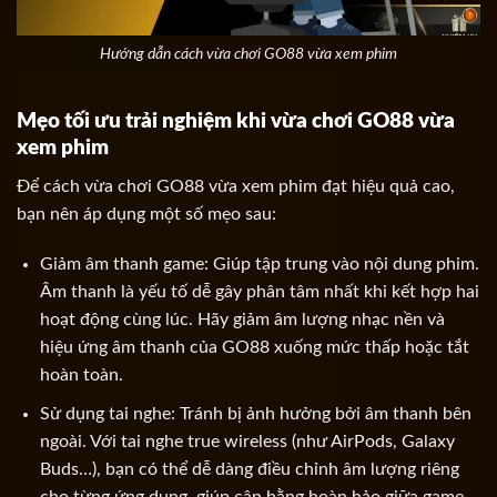
Hướng dẫn cách vừa chơi GO88 vừa xem phim
Mẹo tối ưu trải nghiệm khi vừa chơi GO88 vừa
xem phim
Để cách vừa chơi GO88 vừa xem phim đạt hiệu quả cao,
bạn nên áp dụng một số mẹo sau:
Giảm âm thanh game: Giúp tập trung vào nội dung phim.
Âm thanh là yếu tố dễ gây phân tâm nhất khi kết hợp hai
hoạt động cùng lúc. Hãy giảm âm lượng nhạc nền và
hiệu ứng âm thanh của GO88 xuống mức thấp hoặc tắt
hoàn toàn.
Sử dụng tai nghe: Tránh bị ảnh hưởng bởi âm thanh bên
ngoài. Với tai nghe true wireless (như AirPods, Galaxy
Buds…), bạn có thể dễ dàng điều chỉnh âm lượng riêng
cho từng ứng dụng, giúp cân bằng hoàn hảo giữa game