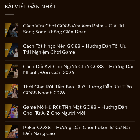
BÀI VIẾT GẦN NHẤT
Cách Vừa Chơi GO88 Vừa Xem Phim – Giải Trí
Song Song Không Gián Đoạn
Cách Tắt Nhạc Nền GO88 – Hướng Dẫn Tối Ưu
Trải Nghiệm Chơi Game
Cách Đổi Avt Cho Người Chơi GO88 – Hướng Dẫn
Nhanh, Đơn Giản 2026
Thời Gian Rút Tiền Bao Lâu? Hướng Dẫn Rút Tiền
GO88 Nhanh 2026
Game Nổ Hũ Rút Tiền Mặt GO88 – Hướng Dẫn
Chơi Từ A-Z Cho Người Mới
Poker GO88 – Hướng Dẫn Chơi Poker Từ Cơ Bản
Đến Nâng Cao