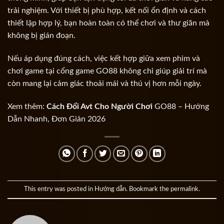
trải nghiệm. Với thiết bị phù hợp, kết nối ổn định và cách
thiết lập hợp lý, bạn hoàn toàn có thể chơi và thư giãn mà
không bị gián đoạn.
Nếu áp dụng đúng cách, việc kết hợp giữa xem phim và
chơi game tại cổng game GO88 không chỉ giúp giải trí mà
còn mang lại cảm giác thoải mái và thú vị hơn mỗi ngày.
Xem thêm:
Cách Đổi Avt Cho Người Chơi
GO88 – Hướng
Dẫn Nhanh, Đơn Giản 2026
This entry was posted in
Hướng dẫn
. Bookmark the
permalink
.