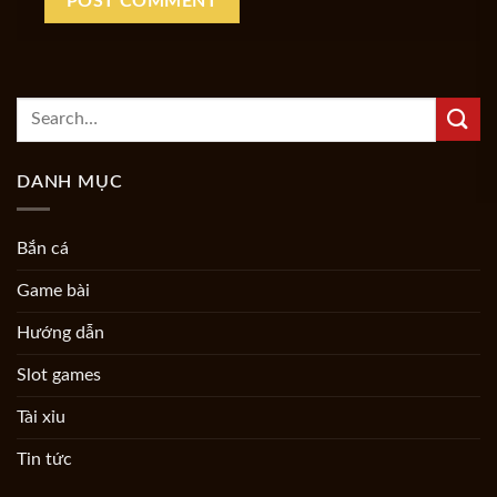
DANH MỤC
Bắn cá
Game bài
Hướng dẫn
Slot games
Tài xỉu
Tin tức