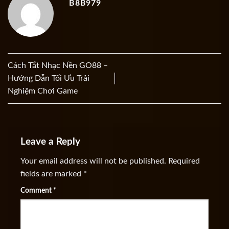
B8B979
Cách Tắt Nhạc Nền GO88 –
Hướng Dẫn Tối Ưu Trải
Nghiệm Chơi Game
Leave a Reply
Your email address will not be published.
Required
fields are marked
*
Comment
*