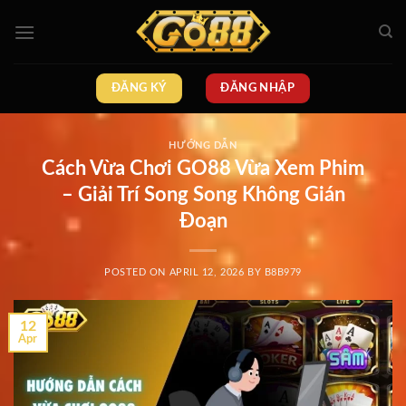
Skip
to
content
ĐĂNG KÝ
ĐĂNG NHẬP
HƯỚNG DẪN
Cách Vừa Chơi GO88 Vừa Xem Phim
– Giải Trí Song Song Không Gián
Đoạn
POSTED ON
APRIL 12, 2026
BY
B8B979
12
Apr