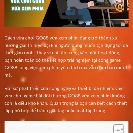
Cách vừa chơi GO88 vừa xem phim đang trở thành xu
hướng giải trí hiện đại khi người dùng muốn tận dụng tối đa
thời gian rảnh. Thay vì chỉ tập trung vào một hoạt động,
bạn hoàn toàn có thể kết hợp trải nghiệm tại cổng game
GO88 cùng việc xem phim yêu thích mà vẫn đảm bảo mượt
mà.
Với sự phát triển của công nghệ và thiết bị đa nhiệm, việc
vừa chơi game bài đổi thưởng GO88 vừa xem phim không
còn là điều khó khăn. Quan trọng là bạn cần biết cách thiết
lập phù hợp để tránh giật lag hoặc mất tập trung.
Table of Contents