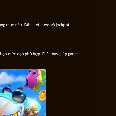
úng mục tiêu. Đặc biệt, boss và jackpot
à chọn mức đạn phù hợp. Điều này giúp game