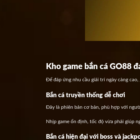
Kho game bắn cá GO88 đa
Để đáp ứng nhu cầu giải trí ngày càng cao
Bắn cá truyền thống dễ chơi
Đây là phiên bản cơ bản, phù hợp với ngườ
Nhịp game ổn định, tốc độ vừa phải giúp n
Bắn cá hiện đại với boss và jackp