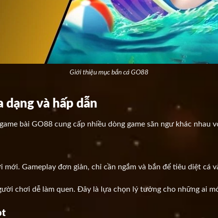
Giới thiệu mục bắn cá GO88
 dạng và hấp dẫn
, game bài GO88 cung cấp nhiều dòng game săn ngư khác nhau vớ
i mới. Gameplay đơn giản, chỉ cần ngắm và bắn để tiêu diệt cá 
gười chơi dễ làm quen. Đây là lựa chọn lý tưởng cho những ai m
ot