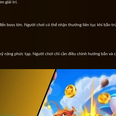
 giải trí.
 đến boss lớn. Người chơi có thể nhận thưởng liên tục khi bắn tr
u kỹ năng phức tạp. Người chơi chỉ cần điều chỉnh hướng bắn v