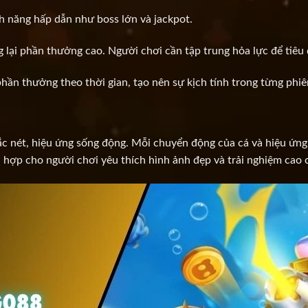
h năng hấp dẫn như boss lớn và jackpot.
 lại phần thưởng cao. Người chơi cần tập trung hỏa lực để tiêu 
 phần thưởng theo thời gian, tạo nên sự kịch tính trong từng phiê
c nét, hiệu ứng sống động. Mỗi chuyển động của cá và hiệu ứng b
 hợp cho người chơi yêu thích hình ảnh đẹp và trải nghiệm cao 