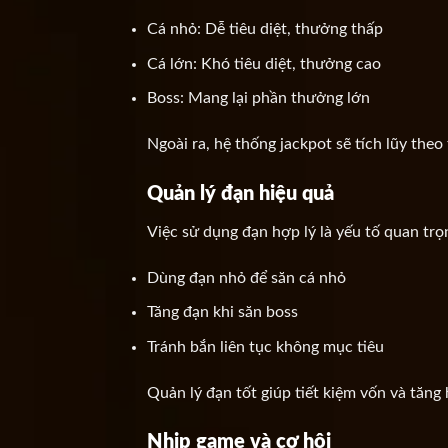
Cá nhỏ: Dễ tiêu diệt, thưởng thấp
Cá lớn: Khó tiêu diệt, thưởng cao
Boss: Mang lại phần thưởng lớn
Ngoài ra, hệ thống jackpot sẽ tích lũy theo
Quản lý đạn hiệu quả
Việc sử dụng đạn hợp lý là yếu tố quan trọ
Dùng đạn nhỏ để săn cá nhỏ
Tăng đạn khi săn boss
Tránh bắn liên tục không mục tiêu
Quản lý đạn tốt giúp tiết kiệm vốn và tăng 
Nhịp game và cơ hội