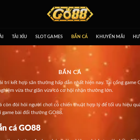
ÀI
TÀI XỈU
SLOT GAMES
BẮN CÁ
KHUYẾN MÃI
HƯ
BẮN CÁ
iải trí kết hợp săn thưởng hấp dẫn nhất hiện nay. Tại cổng ga
 nghiệm vừa thư giãn vừa có cơ hội nhận thưởng lớn.
á còn đòi hỏi người chơi có chiến thuật hợp lý để tối ưu hiệu quả
ái game bài đổi thưởng GO88.
ắn cá GO88