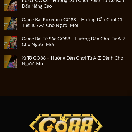
Poker GO88 – Hướng Dẫn Chơi Poker Từ Cơ Bản
Đến Nâng Cao
Game Bài Pokemon GO88 – Hướng Dẫn Chơi Chi
Tiết Từ A-Z Cho Người Mới
Game Bài Tứ Sắc GO88 – Hướng Dẫn Chơi Từ A-Z
Cho Người Mới
Xì Tố GO88 – Hướng Dẫn Chơi Từ A-Z Dành Cho
Người Mới