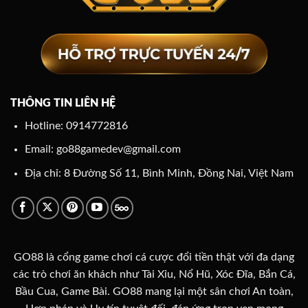
THÔNG TIN LIÊN HỆ
Hotline: 0914772816
Email:
go88gamedev@gmail.com
Địa chỉ: 8 Đường Số 11, Bình Minh, Đồng Nai, Việt Nam
GO88
là cổng game chơi cá cược đổi tiền thật với đa dạng
các trò chơi ăn khách như Tài Xỉu, Nổ Hũ, Xóc Đĩa, Bắn Cá,
Bầu Cua, Game Bài. GO88 mang lại một sân chơi An toàn,