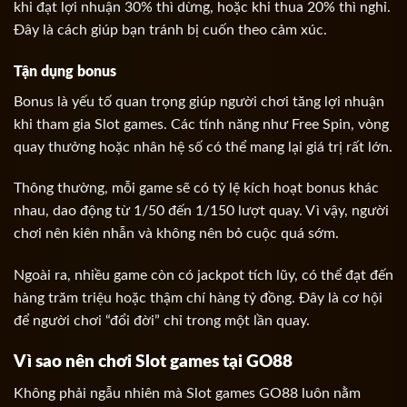
khi đạt lợi nhuận 30% thì dừng, hoặc khi thua 20% thì nghỉ.
Đây là cách giúp bạn tránh bị cuốn theo cảm xúc.
Tận dụng bonus
Bonus là yếu tố quan trọng giúp người chơi tăng lợi nhuận
khi tham gia Slot games. Các tính năng như Free Spin, vòng
quay thưởng hoặc nhân hệ số có thể mang lại giá trị rất lớn.
Thông thường, mỗi game sẽ có tỷ lệ kích hoạt bonus khác
nhau, dao động từ 1/50 đến 1/150 lượt quay. Vì vậy, người
chơi nên kiên nhẫn và không nên bỏ cuộc quá sớm.
Ngoài ra, nhiều game còn có jackpot tích lũy, có thể đạt đến
hàng trăm triệu hoặc thậm chí hàng tỷ đồng. Đây là cơ hội
để người chơi “đổi đời” chỉ trong một lần quay.
Vì sao nên chơi Slot games tại GO88
Không phải ngẫu nhiên mà Slot games GO88 luôn nằm