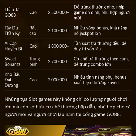
Dễ trúng thưởng nhỏ, nhịp
Thần Tài
Cao
2.500.000+
game ổn định, phù hợp người
GO88
mới
Tây Du
Rất
Nhiều vòng bonus, khả năng
2.100.000+
Thần Ký
cao
nổ jackpot lớn
Ai Cập
Tần suất trả thưởng đều, dễ
Cao
1.800.000+
Huyền Bí
duy trì vốn lâu
Sweet
Trung
Cơ chế trả thưởng theo cụm,
2.700.000+
Bonanza
bình
dễ trúng combo lớn
Kho Báu
Nhiều tính năng phụ, bonus
Đại
Cao
2.000.000+
xuất hiện thường xuyên
Dương
Những tựa Slot games này không chỉ có lượng người chơi
lớn mà còn sở hữu cơ chế thưởng hấp dẫn, phù hợp cho cả
người mới và người chơi lâu năm tại cổng game GO88.