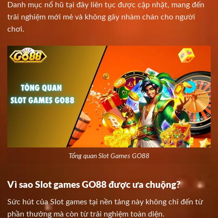
Danh mục nổ hũ tại đây liên tục được cập nhật, mang đến
trải nghiệm mới mẻ và không gây nhàm chán cho người
chơi.
Tổng quan Slot Games GO88
Vì sao Slot games GO88 được ưa chuộng?
Sức hút của Slot games tại nền tảng này không chỉ đến từ
phần thưởng mà còn từ trải nghiệm toàn diện.