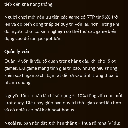
tiếp đến khả năng thắng.
Người chơi mới nên ưu tiên các game có RTP từ 96% trở
lên và độ biến động thấp để duy trì vốn lâu hơn. Trong khi
đó, người chơi có kinh nghiệm có thể thử các game biến
động cao để săn jackpot lớn.
Quản lý vốn
Quản lý vốn là yếu tố quan trọng hàng đầu khi chơi Slot
games. Dù game mang tính giải trí cao, nhưng nếu không
kiểm soát ngân sách, bạn rất dễ rơi vào tình trạng thua lỗ
nhanh chóng.
Nguyên tắc cơ bản là chỉ sử dụng 5–10% tổng vốn cho mỗi
lượt quay. Điều này giúp bạn duy trì thời gian chơi lâu hơn
và có nhiều cơ hội kích hoạt bonus.
Ngoài ra, bạn nên đặt giới hạn thắng – thua rõ ràng. Ví dụ: