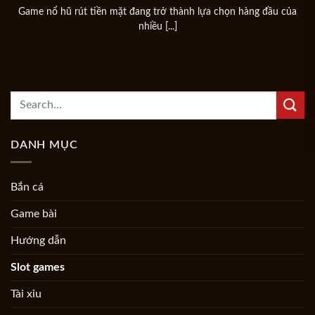
Game nổ hũ rút tiền mặt đang trở thành lựa chọn hàng đầu của
nhiều [...]
DANH MỤC
Bắn cá
Game bài
Hướng dẫn
Slot games
Tài xỉu