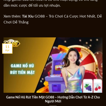
dần mức cược để tối ưu lợi nhuận.
Xem thêm:
Tài Xỉu
GO88 – Trò Chơi Cá Cược Hot Nhất, Dễ
Chơi Dễ Thắng
11
Apr
Game Nổ Hũ Rút Tiền Mặt GO88 – Hướng Dẫn Chơi Từ A-Z Cho
Người Mới