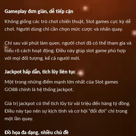
Gameplay đơn giản, dễ tiếp cận
Không giống các trò chơi chiến thuật, Slot games cực kỳ dễ
chơi. Người dùng chỉ cần chọn mức cược và nhấn quay.
Chỉ sau vài phút làm quen, người chơi đã có thể tham gia và
hiểu rõ cách hoạt động. Điều này giúp slot game phù hợp
với mọi đối tượng, kể cả người mới.
Jackpot hấp dẫn, tích lũy liên tục
Một trong những điểm mạnh lớn nhất của Slot games
GO88 chính là hệ thống jackpot.
Giá trị jackpot có thể tích lũy từ vài triệu đến hàng tỷ đồng.
Điều này tạo nên sự kịch tính và cơ hội “đổi đời” chỉ trong
một lần quay.
Đồ họa đa dạng, nhiều chủ đề