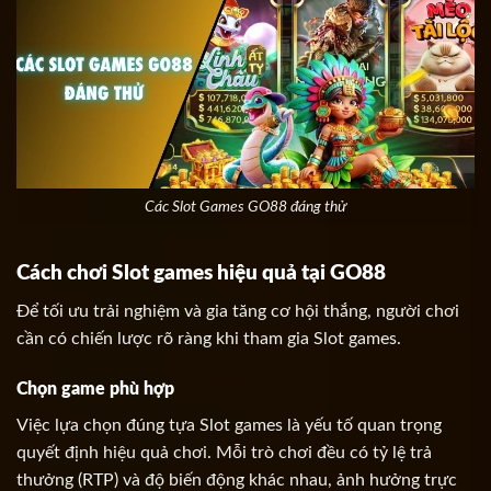
Các Slot Games GO88 đáng thử
Cách chơi Slot games hiệu quả tại GO88
Để tối ưu trải nghiệm và gia tăng cơ hội thắng, người chơi
cần có chiến lược rõ ràng khi tham gia Slot games.
Chọn game phù hợp
Việc lựa chọn đúng tựa Slot games là yếu tố quan trọng
quyết định hiệu quả chơi. Mỗi trò chơi đều có tỷ lệ trả
thưởng (RTP) và độ biến động khác nhau, ảnh hưởng trực